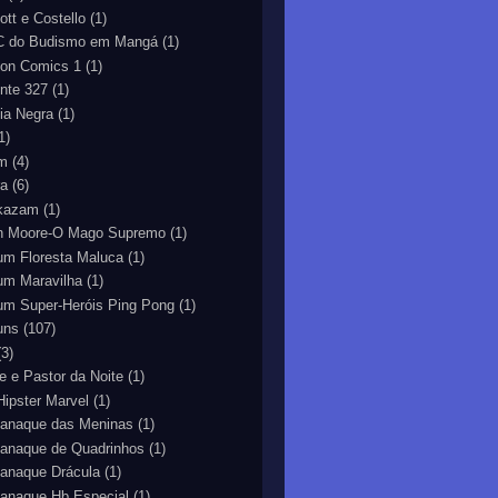
ott e Costello
(1)
 do Budismo em Mangá
(1)
ion Comics 1
(1)
nte 327
(1)
ia Negra
(1)
1)
m
(4)
ra
(6)
kazam
(1)
n Moore-O Mago Supremo
(1)
um Floresta Maluca
(1)
um Maravilha
(1)
um Super-Heróis Ping Pong
(1)
uns
(107)
(3)
ne e Pastor da Noite
(1)
 Hipster Marvel
(1)
anaque das Meninas
(1)
anaque de Quadrinhos
(1)
anaque Drácula
(1)
anaque Hb Especial
(1)