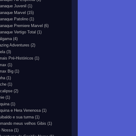
anaque Juvenil
(1)
anaque Marvel
(15)
anaque Patolino
(1)
anaque Premiere Marvel
(6)
anaque Vertigo Total
(1)
álgama
(4)
zing Adventures
(2)
ela
(3)
mais Pré-Históricos
(1)
max
(1)
max Big
(1)
nha
(1)
che
(1)
calipse
(2)
hie
(1)
equina
(1)
equina e Hera Venenosa
(1)
uibaldo e sua turma
(1)
umando meus velhos Gibis
(1)
e Nossa
(1)