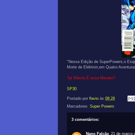
"Nessa Edição de SuperPowers,o Esqua
Morte de Eléktron,em Quatro Aventura
Taí Márcio.É essa Mesmo?
SP30
Postado por
flavio
às
08:28
Marcadores:
Super Powers
3 comentários:
Nano Falcão
21 de março 