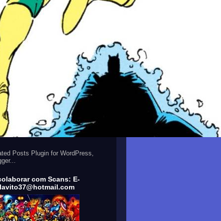
colaborar com Scans: E-
flavito37@hotmail.com