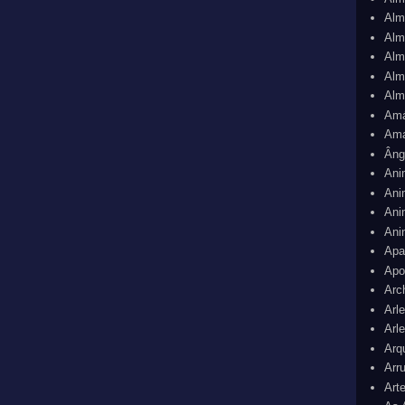
Alm
Alm
Alm
Alm
Alm
Am
Ama
Âng
Ani
Ani
Ani
Ani
Apa
Apo
Arc
Arl
Arl
Arq
Arr
Art