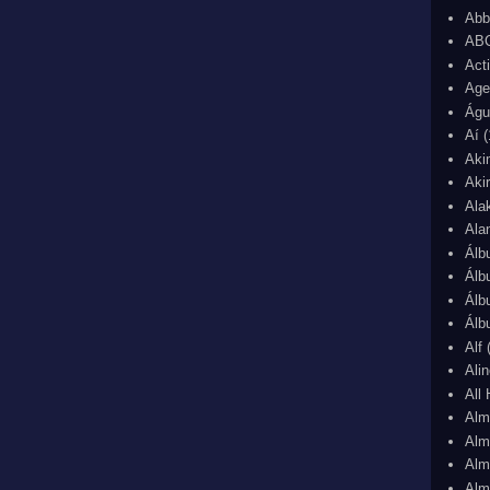
Abb
ABC
Act
Age
Águ
Aí
(
Aki
Aki
Ala
Ala
Álb
Álb
Álb
Álb
Alf
Ali
All
Alm
Alm
Alm
Alm