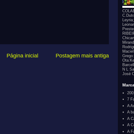
COLAB
C.Dutr
Leyria
Leonar
Prest
RIBEIR
Chican
Mirand
Rodrig
Maciel
Página inicial
Postagem mais antiga
Grego:
Ota:Ke
Barcel
N L Sa
José C
Marc
200
7 F
A A
A b
A C
A C
A F