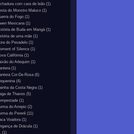
echadura com cara de leão
(1)
esta do Monstro Maluco
(1)
uerra do Fogo
(1)
wen Mexicana
(1)
istória de Buda em Mangá
(1)
istória de uma mãe
(1)
ora do Pesadelo
(1)
oment of Silence
(1)
ova Califórnia
(1)
aixão do Arlequim
(1)
antera
(1)
antera Cor-De-Rosa
(6)
equenina
(4)
ainha da Costa Negra
(1)
aga de Thanos
(5)
empestade
(1)
urma do Arrepio
(2)
urma do Pererê
(11)
aca Voadora
(1)
ingança de Drácula
(1)
.
(1)