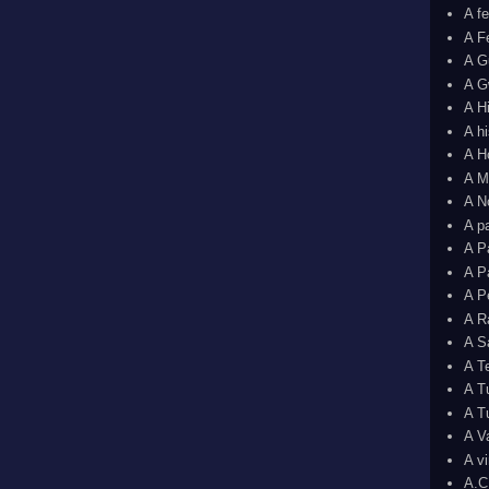
A f
A F
A G
A G
A H
A h
A H
A M
A N
A p
A P
A P
A P
A R
A S
A T
A T
A T
A V
A v
A.C