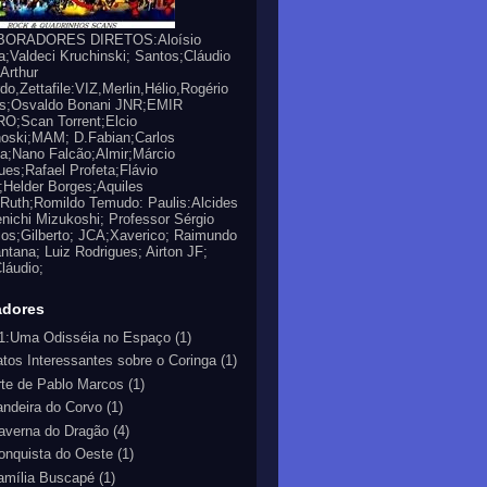
ORADORES DIRETOS:Aloísio
a;Valdeci Kruchinski; Santos;Cláudio
;Arthur
do,Zettafile:VIZ,Merlin,Hélio,Rogério
es;Osvaldo Bonani JNR;EMIR
O;Scan Torrent;Elcio
oski;MAM; D.Fabian;Carlos
a;Nano Falcão;Almir;Márcio
ues;Rafael Profeta;Flávio
;Helder Borges;Aquiles
Ruth;Romildo Temudo: Paulis:Alcides
nichi Mizukoshi; Professor Sérgio
los;Gilberto; JCA;Xaverico; Raimundo
ntana; Luiz Rodrigues; Airton JF;
láudio;
adores
1:Uma Odisséia no Espaço
(1)
atos Interessantes sobre o Coringa
(1)
rte de Pablo Marcos
(1)
andeira do Corvo
(1)
averna do Dragão
(4)
onquista do Oeste
(1)
amília Buscapé
(1)