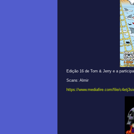
Edição 16 de Tom & Jerry e a particip
Scans: Almir
https://www.mediafire.com/file/c4etj3s