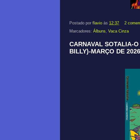
Postado por
flavio
às
12:37
2 comen
Marcadores:
Álbuns
,
Vaca Cinza
CARNAVAL SOTALIA-O
BILLY)-MARÇO DE 202