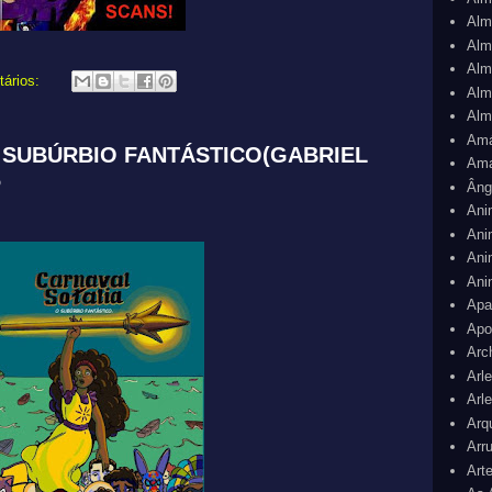
Alm
Alm
Alm
tários:
Alm
Alm
Am
 SUBÚRBIO FANTÁSTICO(GABRIEL
Ama
6
Âng
Ani
Ani
Ani
Ani
Apa
Apo
Arc
Arl
Arl
Arq
Arr
Art