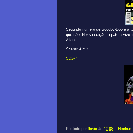
Segundo número de Scooby-Doo e a tur
que não. Nessa edição, a patota vive 
Aliens.
Scans: Almir
SD2-P
Postado por
flavio
às
12:08
Nenhum 