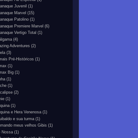
anaque Juvenil
(1)
anaque Marvel
(15)
anaque Patolino
(1)
anaque Premiere Marvel
(6)
anaque Vertigo Total
(1)
álgama
(4)
zing Adventures
(2)
ela
(3)
mais Pré-Históricos
(1)
max
(1)
max Big
(1)
nha
(1)
che
(1)
calipse
(2)
hie
(1)
equina
(1)
equina e Hera Venenosa
(1)
uibaldo e sua turma
(1)
umando meus velhos Gibis
(1)
e Nossa
(1)