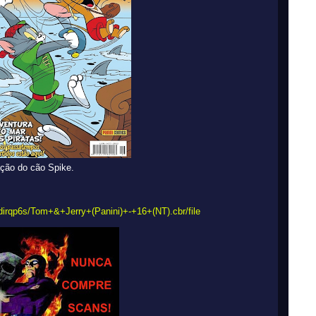
ação do cão Spike.
idirqp6s/Tom+&+Jerry+(Panini)+-+16+(NT).cbr/file