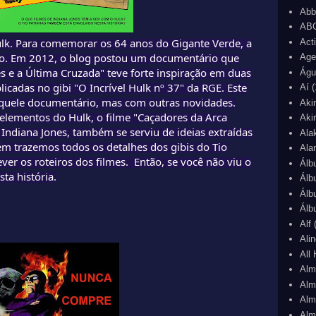
Abb
ABC
lk. Para comemorar os 64 anos do Gigante Verde, a
Act
so. Em 2012, o blog postou um documentário que
Age
s e a Última Cruzada" teve forte inspiração em duas
Águ
licadas no gibi "O Incrível Hulk nº 37" da RGE. Este
Aí
(
quele documentário, mas com outras novidades.
Aki
elementos do Hulk, o filme "Caçadores da Arca
Aki
 Indiana Jones, também se serviu de ideias extraídas
Ala
ém trazemos todos os detalhes dos gibis do Tio
Ala
ver os roteiros dos filmes. Então, se você não viu o
Álb
ta história.
Álb
Álb
Álb
Alf
Ali
All
Alm
Alm
Alm
Alm