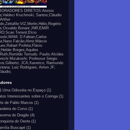
ORADORES DIRETOS:Aloísio
a;Valdeci Kruchinski; Santos;Cláudio
;Arthur
do,Zettafile:VIZ,Merlin,Hélio,Rogério
es;Osvaldo Bonani JNR;EMIR
O;Scan Torrent;Elcio
oski;MAM; D.Fabian;Carlos
a;Nano Falcão;Almir;Márcio
ues;Rafael Profeta;Flávio
;Helder Borges;Aquiles
Ruth;Romildo Temudo: Paulis:Alcides
nichi Mizukoshi; Professor Sérgio
los;Gilberto; JCA;Xaverico; Raimundo
ntana; Luiz Rodrigues; Airton JF;
láudio;
adores
1:Uma Odisséia no Espaço
(1)
atos Interessantes sobre o Coringa
(1)
rte de Pablo Marcos
(1)
andeira do Corvo
(1)
averna do Dragão
(4)
onquista do Oeste
(1)
amília Buscapé
(1)