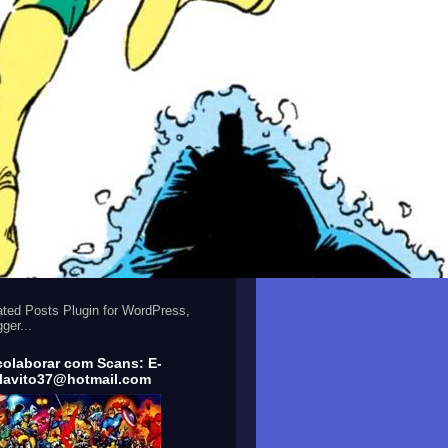
colaborar com Scans: E-
flavito37@hotmail.com