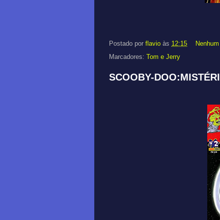
Postado por
flavio
às
12:15
Nenhum 
Marcadores:
Tom e Jerry
SCOOBY-DOO:MISTÉRIO