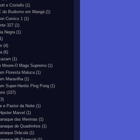
ott e Costello
(1)
 do Budismo em Mangá
(1)
ion Comics 1
(1)
nte 327
(1)
ia Negra
(1)
1)
m
(4)
ra
(6)
kazam
(1)
n Moore-O Mago Supremo
(1)
um Floresta Maluca
(1)
um Maravilha
(1)
um Super-Heróis Ping Pong
(1)
uns
(107)
(3)
ne e Pastor da Noite
(1)
 Hipster Marvel
(1)
anaque das Meninas
(1)
anaque de Quadrinhos
(1)
anaque Drácula
(1)
anaque Hb Especial
(1)