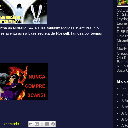
COLAB
C.Dutr
Leyria
Leonar
Prest
ma da Mistério S/A e suas fantasmagóricas aventuras. Só
RIBEIR
três aventuras na base secreta de Roswell, famosa por teorias
Chican
Mirand
Rodrig
Maciel
Grego:
Ota:Ke
Barcel
N L Sa
José C
Marc
200
7 F
A A
A b
A C
A C
comentário:
A F