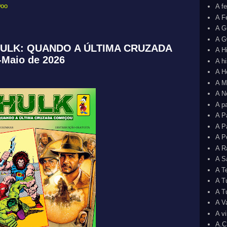
Doo
A f
A F
A G
A G
 HULK: QUANDO A ÚLTIMA CRUZADA
A H
Maio de 2026
A h
A H
A M
A N
A p
A P
A P
A P
A R
A S
A T
A T
A T
A V
A v
A.C