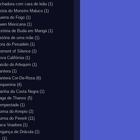
echadura com cara de leão
(1)
esta do Monstro Maluco
(1)
uerra do Fogo
(1)
wen Mexicana
(1)
istória de Buda em Mangá
(1)
istória de uma mãe
(1)
ora do Pesadelo
(1)
oment of Silence
(1)
ova Califórnia
(1)
aixão do Arlequim
(1)
antera
(1)
antera Cor-De-Rosa
(6)
equenina
(4)
ainha da Costa Negra
(1)
aga de Thanos
(5)
empestade
(1)
urma do Arrepio
(2)
urma do Pererê
(11)
aca Voadora
(1)
ingança de Drácula
(1)
.
(1)